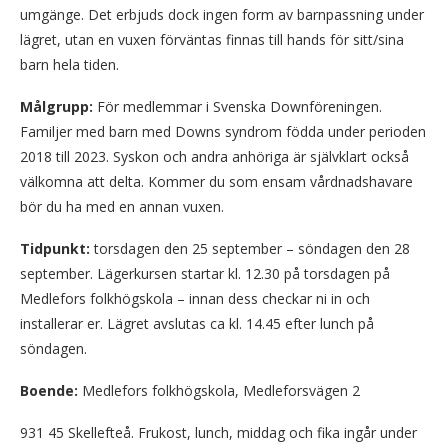
umgänge. Det erbjuds dock ingen form av barnpassning under
lägret, utan en vuxen förväntas finnas till hands för sitt/sina
barn hela tiden.
Målgrupp:
För medlemmar i Svenska Downföreningen.
Familjer med barn med Downs syndrom födda under perioden
2018 till 2023. Syskon och andra anhöriga är självklart också
välkomna att delta. Kommer du som ensam vårdnadshavare
bör du ha med en annan vuxen.
Tidpunkt:
torsdagen den 25 september – söndagen den 28
september. Lägerkursen startar kl. 12.30 på torsdagen på
Medlefors folkhögskola – innan dess checkar ni in och
installerar er. Lägret avslutas ca kl. 14.45 efter lunch på
söndagen.
Boende:
Medlefors folkhögskola, Medleforsvägen 2
931 45 Skellefteå. Frukost, lunch, middag och fika ingår under