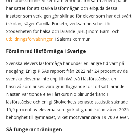
och arbetsminne. Vi ser fram emot att fortsätta arbeta på det
här sättet för att stärka läsförmågan och erbjuda dessa
insatser som verkligen gör skillnad för elever som har det svårt
i skolan, säger Camilla Forseth, verksamhetschef för
Stödenheten för hälsa och lärande (SHL) inom Barn- och
utbildningsförvaltningen
i Salems kommun.
Försämrad läsförmåga i Sverige
Svenska elevers läsförmåga har under en längre tid varit på
nedgång. Enligt PISAs rapport från 2022 når 24 procent av de
svenska eleverna inte upp till nivå två i läsförståelse, en
basnivå som anses vara grundläggande för fortsatt lärande.
Nästan var tionde elev i årskurs nio blir underkänd i
läsförståelse och enligt Skolverkets senaste statistik saknade
15,9 procent av eleverna som gick ut grundskolan våren 2025
behörighet till gymnasiet, vilket motsvarar cirka 19 700 elever.
Så fungerar träningen