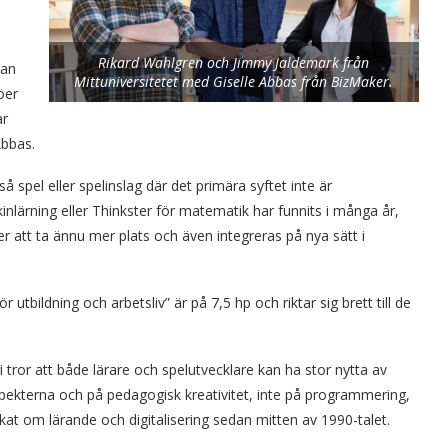
Rikard Wahlgren och Jimmy Jaldemark från
kan
Mittuniversitetet med Giselle Abbas från BizMaker.
öer
ar
Abbas.
så spel eller spelinslag där det primära syftet inte är
nlärning eller Thinkster för matematik har funnits i många år,
att ta ännu mer plats och även integreras på nya sätt i
 utbildning och arbetsliv” är på 7,5 hp och riktar sig brett till de
 tror att både lärare och spelutvecklare kan ha stor nytta av
spekterna och på pedagogisk kreativitet, inte på programmering,
at om lärande och digitalisering sedan mitten av 1990-talet.