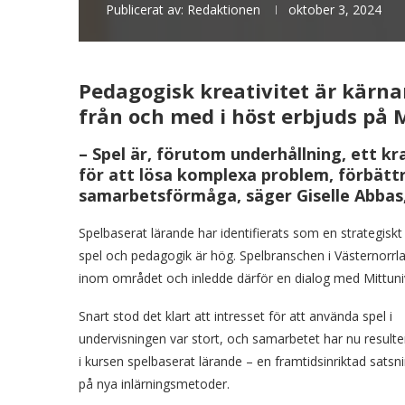
Publicerat av:
Redaktionen
oktober 3, 2024
Pedagogisk kreativitet är kärna
från och med i höst erbjuds på M
– Spel är, förutom underhållning, ett k
för att lösa komplexa problem, förbätt
samarbetsförmåga, säger Giselle Abbas,
Spelbaserat lärande har identifierats som en strategis
spel och pedagogik är hög. Spelbranschen i Västernorr
inom området och inledde därför en dialog med Mittunive
Snart stod det klart att intresset för att använda spel i
undervisningen var stort, och samarbetet har nu resulte
i kursen spelbaserat lärande – en framtidsinriktad satsn
på nya inlärningsmetoder.