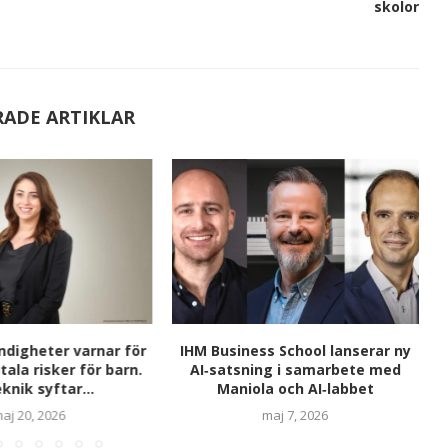
skolor
RADE ARTIKLAR
digheter varnar för
IHM Business School lanserar ny
tala risker för barn.
AI‑satsning i samarbete med
knik syftar...
Maniola och AI‑labbet
aj 20, 2026
maj 7, 2026