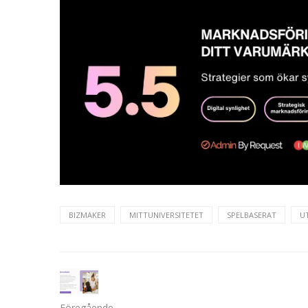
BIZMAKER
MITTUNIVERSITETET
SPELBASERAT
U
Föregående