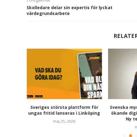
Skolledare delar sin expertis för lyckat
värdegrundsarbete
RELATE
tog hjälp
Sveriges största plattform för
Svenska myn
tt få fler
ungas fritid lanseras i Linköping
ökande digi
Ny te
maj 25, 2026
m