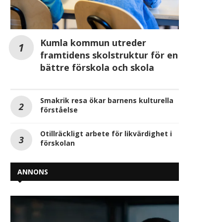
Kumla kommun utreder
framtidens skolstruktur för en
bättre förskola och skola
Smakrik resa ökar barnens kulturella
förståelse
Otillräckligt arbete för likvärdighet i
förskolan
ANNONS
Metodstöd för val av läromedel
AI som stöd i undervisnin
nu tillgängligt för alla och en
strategisk satsning 
del...
Omniglots lärare
april 22, 2026
april 21, 2026