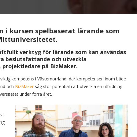
n i kursen spelbaserat lärande som
ittuniversitetet.
raftfullt verktyg för lärande som kan användas
ra beslutsfattande och utveckla
 projektledare på BizMaker.
kt viktig kompetens i Västernorrland, där kompetensen inom både
land och
BizMaker
såg stor potential i att utveckla en utbildning
rsitetet under förra året.
rat
ing