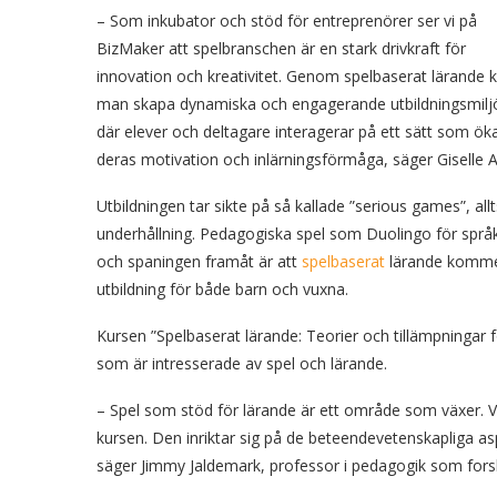
– Som inkubator och stöd för entreprenörer ser vi på
BizMaker att spelbranschen är en stark drivkraft för
innovation och kreativitet. Genom spelbaserat lärande 
man skapa dynamiska och engagerande utbildningsmilj
där elever och deltagare interagerar på ett sätt som ök
deras motivation och inlärningsförmåga, säger Giselle 
Utbildningen tar sikte på så kallade ”serious games”, allt
underhållning. Pedagogiska spel som Duolingo för språki
och spaningen framåt är att
spelbaserat
lärande kommer 
utbildning för både barn och vuxna.
Kursen ”Spelbaserat lärande: Teorier och tillämpningar för
som är intresserade av spel och lärande.
– Spel som stöd för lärande är ett område som växer. Vi
kursen. Den inriktar sig på de beteendevetenskapliga a
säger Jimmy Jaldemark, professor i pedagogik som forsk