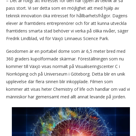
– Det är roligt att intresset för den här typen av teknik är så
pass stort. Vi ser detta som en möjlighet att med hjälp av
teknisk innovation öka intresset för hållbarhetsfrågor. Dagens
elever är framtidens entreprenörer och för att kunna utveckla
framtidens smarta stad behöver vi verka på olika nivåer, säger
Fredrik Lindblad, vd för Växjö Linnaeus Science Park.
Geodomen är en portabel dome som är 6,5 meter bred med
360 graders kupolformade skärmar. Föreställningen som nu
kommer till Växjö visas normalt på Visualiseringscenter C i
Norrköping och på Universeum i Göteborg. Detta blir en unik
upplevelse där flera sinnen blir inkopplade. Filmen som
kommer att visas heter Chemistry of life och handlar om vad vi
människor har gemensamt med allt annat levande på jorden.