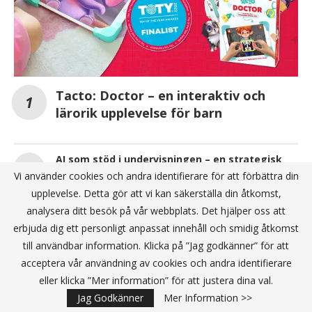
Tacto: Doctor – en interaktiv och
lärorik upplevelse för barn
AI som stöd i undervisningen – en strategisk
satsning för Omniglots lärare
Vi använder cookies och andra identifierare för att förbättra din
upplevelse. Detta gör att vi kan säkerställa din åtkomst,
Skolon ingår internationellt partnerskap med
analysera ditt besök på vår webbplats. Det hjälper oss att
Canva
erbjuda dig ett personligt anpassat innehåll och smidig åtkomst
till användbar information. Klicka på ”Jag godkänner” för att
ANNONS
acceptera vår användning av cookies och andra identifierare
eller klicka ”Mer information” för att justera dina val.
Jag Godkänner
Mer Information >>