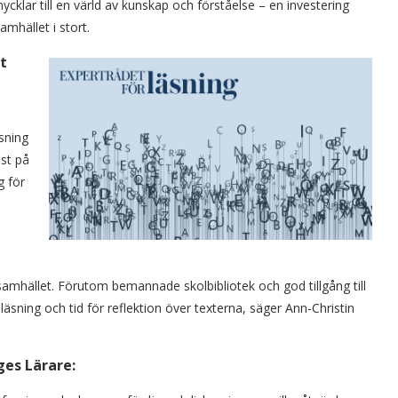
cklar till en värld av kunskap och förståelse – en investering
mhället i stort.
t
sning
ist på
g för
samhället. Förutom bemannade skolbibliotek och god tillgång till
läsning och tid för reflektion över texterna, säger Ann-Christin
ges Lärare: