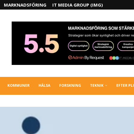
MARKNADSFÖRING
IT MEDIA GROUP (IMG)
KOMMUNER
HÄLSA
FORSKNING
TEKNIK
EFTER P