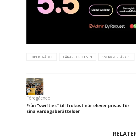
EXPERTRÅDET
LÄRARSTIFTELSEN
SVERIGES LÄRARE
Föregående
Från “swifties” till frukost när elever prisas för
sina vardagsberättelser
RELATE