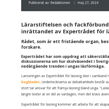
Publicerat av:
Redaktionen
maj 27, 2024
Lärarstiftelsen och fackförbund
inrättandet av Expertrådet för l
Rådet, som är ett fristående organ, b
forskare.
Expertrådet har som uppdrag att säkerställa 
diskussionerna om hur skolväsendet i Sveri
nedåtgående trenden i ungas läsförmåga.
Lanseringen av Expertrådet för läsning sker i samband
Dagbladet
.
Undertecknarna av debattartikeln består av
stort tar ansvar för att främja läsning bland unga. ”Läs
längre texter är en del av vardagen, men det krävs även
Expertrådet för läsning kommer att arbeta för att skapa