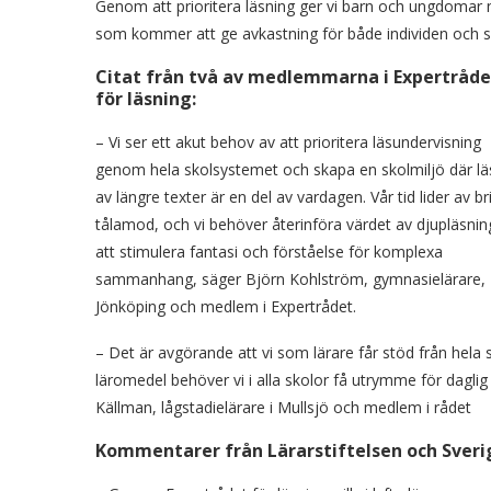
Genom att prioritera läsning ger vi barn och ungdomar ny
som kommer att ge avkastning för både individen och sa
Citat från två av medlemmarna i Expertråde
för läsning:
– Vi ser ett akut behov av att prioritera läsundervisning
genom hela skolsystemet och skapa en skolmiljö där lä
av längre texter är en del av vardagen. Vår tid lider av br
tålamod, och vi behöver återinföra värdet av djupläsnin
att stimulera fantasi och förståelse för komplexa
sammanhang, säger Björn Kohlström, gymnasielärare,
Jönköping och medlem i Expertrådet.
– Det är avgörande att vi som lärare får stöd från hela 
läromedel behöver vi i alla skolor få utrymme för daglig 
Källman, lågstadielärare i Mullsjö och medlem i rådet
Kommentarer från Lärarstiftelsen och Sveri