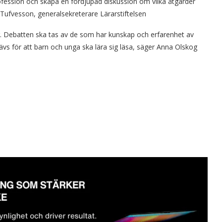
profession och skapa en fördjupad diskussion om vilka åtgärder
Tufvesson, generalsekreterare Lärarstiftelsen
ng. Debatten ska tas av de som har kunskap och erfarenhet av
ävs för att barn och unga ska lära sig läsa, säger Anna Olskog