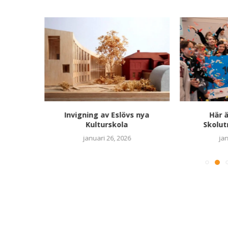
e alltid –
Invigning av Eslövs nya
Här ä
de ha
Kulturskola
Skolu
januari 26, 2026
jan