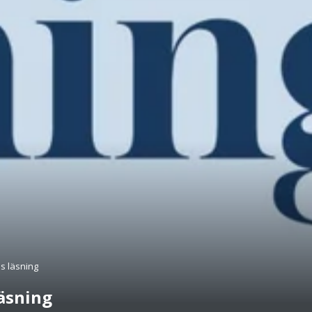
s läsning
läsning