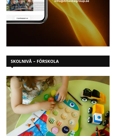
SKOLNIVÅ – FÖRSKOLA
Dags att önska skola inför
Barns rättigheter i sko
hösten 2026
under hot
januari 19, 2026
oktober 30, 2025