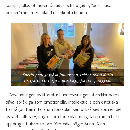
kompis, allas olikheter, årstider och högtider, “börja läsa-
böcker” med mera bland de inköpta titlarna.
Specialpedagog Åsa Johansson, rektor Anna-Karin
Bergström och specialpedagog Jonna Ljunggren.
– Användningen av litteratur i undervisningen utvecklar barns
såväl språkliga som emotionella, intellektuella och estetiska
förmågor. Barnlitteratur i förskolan kan också ses som en del
av vårt kulturarv, något som förskolan enligt läroplanen har till
uppdrag att utveckla och förmedla, säger Anna-Karin