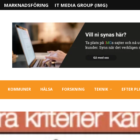
MARKNADSFÖRING
IT MEDIA GROUP (IMG)
KOMMUNER
HÄLSA
FORSKNING
TEKNIK
EFTER P