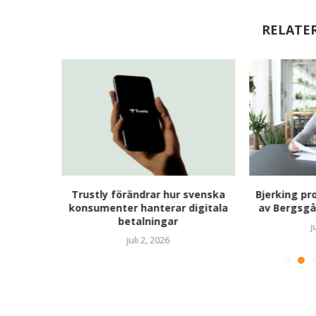
RELATE
ort: 3
Trustly förändrar hur svenska
Bjerking pr
an inte
konsumenter hanterar digitala
av Bergsgå
betalningar
j
juli 2, 2026