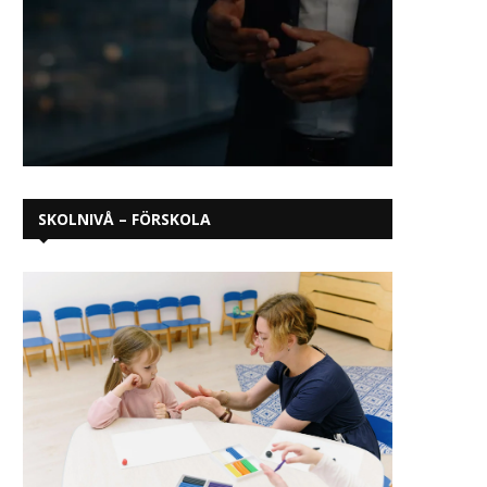
SKOLNIVÅ – FÖRSKOLA
tbildningssystemet är byggt för
Många vill bli sjuksköt
ett arbetsliv som inte längre
cybersäkerhetsexpert 
finns
dataspelsutveckla
april 25, 2026
april 24, 2026