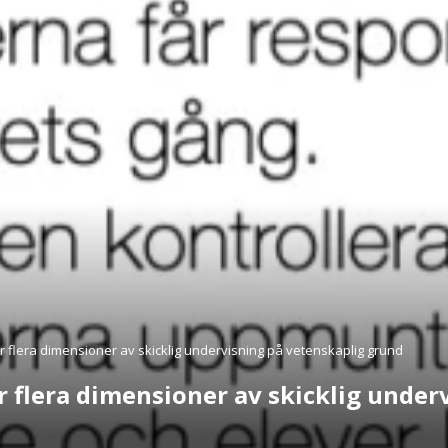
 flera dimensioner av skicklig undervisning på vetenskaplig grund
 flera dimensioner av skicklig under