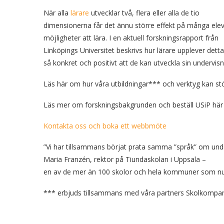
När alla
lärare
utvecklar två, flera eller alla de tio
dimensionerna får det ännu större effekt på många ele
möjligheter att lära. I en aktuell forskningsrapport från
Linköpings Universitet beskrivs hur lärare upplever dett
så konkret och positivt att de kan utveckla sin undervisn
Läs här om hur våra utbildningar*** och verktyg kan stö
Läs mer om forskningsbakgrunden och beställ USiP här
Kontakta oss och boka ett webbmöte
”Vi har tillsammans börjat prata samma ”språk” om unde
Maria Franzén, rektor på Tiundaskolan i Uppsala –
en av de mer än 100 skolor och hela kommuner som nu är
*** erbjuds tillsammans med våra partners Skolkompan