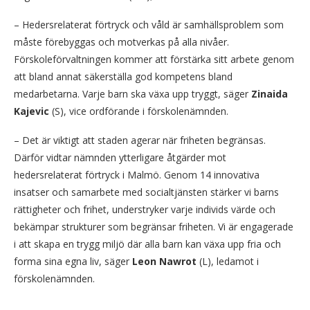
– Hedersrelaterat förtryck och våld är samhällsproblem som
måste förebyggas och motverkas på alla nivåer.
Förskoleförvaltningen kommer att förstärka sitt arbete genom
att bland annat säkerställa god kompetens bland
medarbetarna. Varje barn ska växa upp tryggt, säger
Zinaida
Kajevic
(S), vice ordförande i förskolenämnden.
– Det är viktigt att staden agerar när friheten begränsas.
Därför vidtar nämnden ytterligare åtgärder mot
hedersrelaterat förtryck i Malmö. Genom 14 innovativa
insatser och samarbete med socialtjänsten stärker vi barns
rättigheter och frihet, understryker varje individs värde och
bekämpar strukturer som begränsar friheten. Vi är engagerade
i att skapa en trygg miljö där alla barn kan växa upp fria och
forma sina egna liv, säger
Leon Nawrot
(L), ledamot i
förskolenämnden.