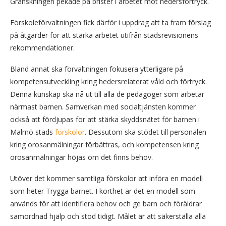
Granskningen pekade på brister i arbetet mot hedersförtryck.
Förskoleförvaltningen fick därför i uppdrag att ta fram förslag
på åtgärder för att stärka arbetet utifrån stadsrevisionens
rekommendationer.
Bland annat ska förvaltningen fokusera ytterligare på
kompetensutveckling kring hedersrelaterat våld och förtryck.
Denna kunskap ska nå ut till alla de pedagoger som arbetar
närmast barnen. Samverkan med socialtjänsten kommer
också att fördjupas för att stärka skyddsnätet för barnen i
Malmö stads
förskolor
. Dessutom ska stödet till personalen
kring orosanmälningar förbättras, och kompetensen kring
orosanmälningar höjas om det finns behov.
Utöver det kommer samtliga förskolor att införa en modell
som heter Trygga barnet. I korthet är det en modell som
används för att identifiera behov och ge barn och föräldrar
samordnad hjälp och stöd tidigt. Målet är att säkerställa alla