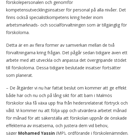
förskolepersonalen och genomför
kompetensutvecklingsinsatser för personal på alla nivåer. Det
finns också specialistkompetens kring heder inom
arbetsmarknads- och socialförvaltningen som är tillgänglig för
förskolorna.
Detta är en av flera former av samverkan mellan de två
förvaltningarna kring frågan. Det pågår sedan tidigare även ett
arbete med att utveckla och anpassa det övergripande stödet
till förskolorna. Dessa tidigare beslutade insatser fortsätter
som planerat.
– De åtgärder vi nu har fattat beslut om kommer att ge effekt
både här och nu och på lång sikt för att barn i Malmös
förskolor ska få växa upp fria från hedersrelaterat förtryck och
våld. Vi kommer nu att följa upp och utvärdera arbetet månad
för månad för att säkerställa att förskolan uppnår de önskade
effekterna av insatserna, och justera dem vid behov,
säger
Mohamed Yassin
(MP), ordförande i förskolenämnden.