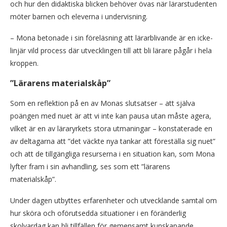
och hur den didaktiska blicken behöver övas när lärarstudenten
möter barnen och eleverna i undervisning.
– Mona betonade i sin föreläsning att lärarblivande är en icke-
linjär vild process där utvecklingen till att bli lärare pågår i hela
kroppen.
”Lärarens materialskåp”
Som en reflektion på en av Monas slutsatser – att själva
poängen med nuet är att vi inte kan pausa utan måste agera,
vilket är en av läraryrkets stora utmaningar – konstaterade en
av deltagarna att ”det väckte nya tankar att föreställa sig nuet”
och att de tillgängliga resurserna i en situation kan, som Mona
lyfter fram i sin avhandling, ses som ett ”lärarens
materialskåp”.
Under dagen utbyttes erfarenheter och utvecklande samtal om
hur sköra och oförutsedda situationer i en föränderlig
skolvardag kan bli tillfällen för gemensamt kunskapande.