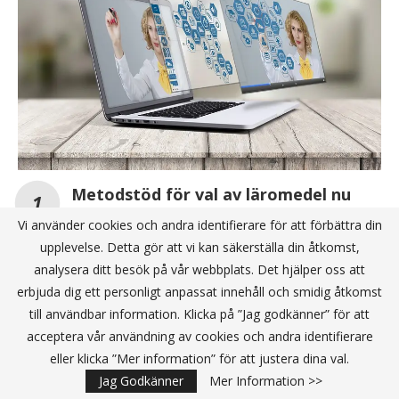
Metodstöd för val av läromedel nu
tillgängligt för alla och en del av
Vi använder cookies och andra identifierare för att förbättra din
branschens kvalitetsarbete
upplevelse. Detta gör att vi kan säkerställa din åtkomst,
analysera ditt besök på vår webbplats. Det hjälper oss att
erbjuda dig ett personligt anpassat innehåll och smidig åtkomst
Ny utbildning stärker nu Västernorrlands
till användbar information. Klicka på ”Jag godkänner” för att
kompetens inom spelbaserat lärande
acceptera vår användning av cookies och andra identifierare
Skolon och Quizizz i nytt internationellt
eller klicka ”Mer information” för att justera dina val.
partnerskap
Jag Godkänner
Mer Information >>