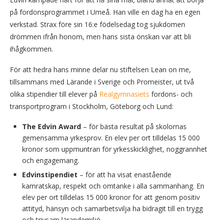
på fordonsprogrammet i Umeå. Han ville en dag ha en egen
verkstad. Strax före sin 16:e födelsedag tog sjukdomen
drömmen ifrån honom, men hans sista önskan var att bli
ihågkommen.
För att hedra hans minne delar nu stiftelsen Lean on me,
tillsammans med Lärande i Sverige och Promeister, ut två
olika stipendier till elever på
Realgymnasiets
fordons- och
transportprogram i Stockholm, Göteborg och Lund:
The Edvin Award
– för bästa resultat på skolornas
gemensamma yrkesprov. En elev per ort tilldelas 15 000
kronor som uppmuntran för yrkesskicklighet, noggrannhet
och engagemang.
Edvinstipendiet
– för att ha visat enastående
kamratskap, respekt och omtanke i alla sammanhang. En
elev per ort tilldelas 15 000 kronor för att genom positiv
attityd, hänsyn och samarbetsvilja ha bidragit till en trygg
och trivsam lärandemiljö.