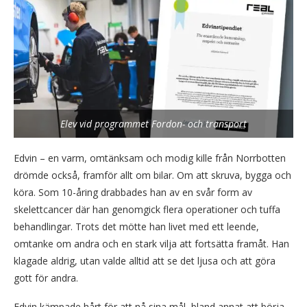
Elev vid programmet Fordon- och transport
Edvin – en varm, omtänksam och modig kille från Norrbotten
drömde också, framför allt om bilar. Om att skruva, bygga och
köra. Som 10-åring drabbades han av en svår form av
skelettcancer där han genomgick flera operationer och tuffa
behandlingar. Trots det mötte han livet med ett leende,
omtanke om andra och en stark vilja att fortsätta framåt. Han
klagade aldrig, utan valde alltid att se det ljusa och att göra
gott för andra.
Edvin kämpade hårt för att nå sina mål, bland annat att börja