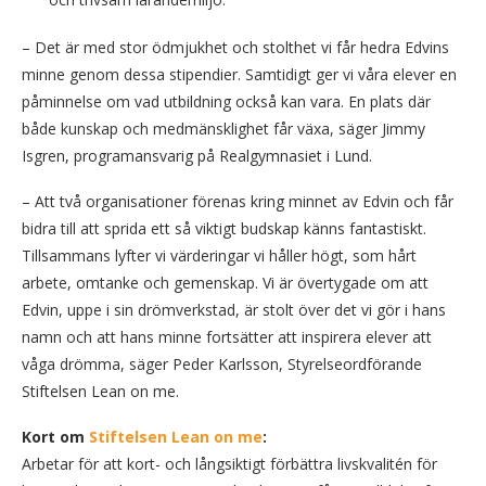
– Det är med stor ödmjukhet och stolthet vi får hedra Edvins
minne genom dessa stipendier. Samtidigt ger vi våra elever en
påminnelse om vad utbildning också kan vara. En plats där
både kunskap och medmänsklighet får växa, säger Jimmy
Isgren, programansvarig på Realgymnasiet i Lund.
– Att två organisationer förenas kring minnet av Edvin och får
bidra till att sprida ett så viktigt budskap känns fantastiskt.
Tillsammans lyfter vi värderingar vi håller högt, som hårt
arbete, omtanke och gemenskap. Vi är övertygade om att
Edvin, uppe i sin drömverkstad, är stolt över det vi gör i hans
namn och att hans minne fortsätter att inspirera elever att
våga drömma, säger Peder Karlsson, Styrelseordförande
Stiftelsen Lean on me.
Kort om
Stiftelsen Lean on me
:
Arbetar för att kort- och långsiktigt förbättra livskvalitén för