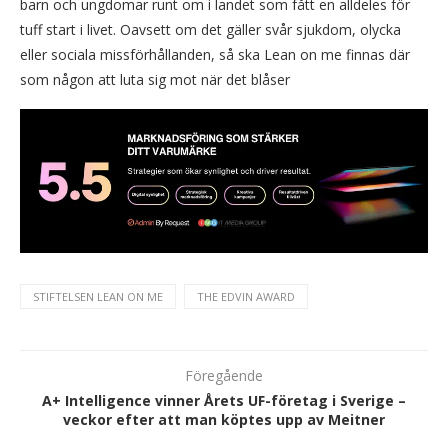
barn och ungdomar runt om i landet som fått en alldeles för
tuff start i livet. Oavsett om det gäller svår sjukdom, olycka
eller sociala missförhållanden, så ska Lean on me finnas där
som någon att luta sig mot när det blåser
STIFTELSEN LEAN ON ME
THE EDVIN AWARD
Föregående
A+ Intelligence vinner Årets UF-företag i Sverige –
veckor efter att man köptes upp av Meitner