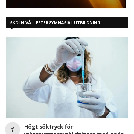
SKOLNIVÅ – EFTERGYMNASIAL UTBILDNING
Högt söktryck för
yrkesexamensutbildningar med goda