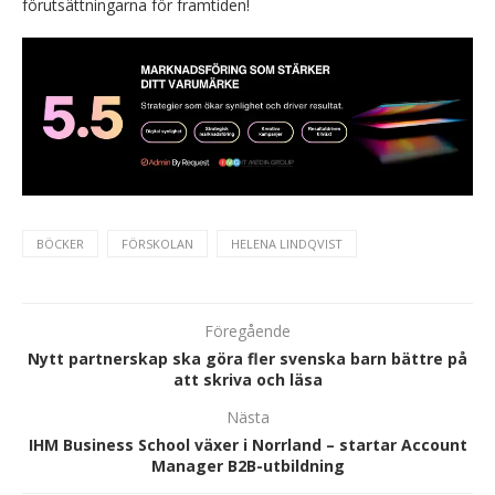
förutsättningarna för framtiden!
BÖCKER
FÖRSKOLAN
HELENA LINDQVIST
Föregående
Nytt partnerskap ska göra fler svenska barn bättre på
att skriva och läsa
Nästa
IHM Business School växer i Norrland – startar Account
Manager B2B-utbildning