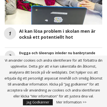
AI kan lösa problem i skolan men är
också ett potentiellt hot
Dugga och Gleerups inleder nu banbrytande
samarbete
Vi använder cookies och andra identifierare för att förbättra din
upplevelse. Detta gör att vi kan säkerställa din åtkomst,
Prorenata utökar sitt partnerskap med Help to
analysera ditt besök på vår webbplats. Det hjälper oss att
Help
erbjuda dig ett personligt anpassat innehåll och smidig åtkomst
till användbar information. Klicka på ”Jag godkänner” för att
ANNONS
acceptera vår användning av cookies och andra identifierare
eller klicka ”Mer information” för att justera dina val.
Jag Godkänner
Mer Information >>