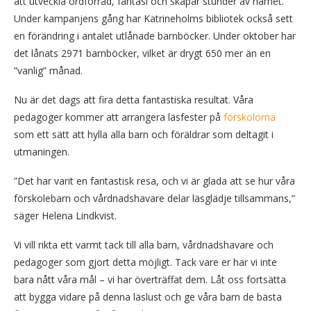
att utveckla ordförråd, fantasi och skapar stunder av närhet.
Under kampanjens gång har Katrineholms bibliotek också sett
en förändring i antalet utlånade barnböcker. Under oktober har
det lånats 2971 barnböcker, vilket är drygt 650 mer än en
”vanlig” månad.
Nu är det dags att fira detta fantastiska resultat. Våra
pedagoger kommer att arrangera läsfester på
förskolorna
som ett sätt att hylla alla barn och föräldrar som deltagit i
utmaningen.
”Det har varit en fantastisk resa, och vi är glada att se hur våra
förskolebarn och vårdnadshavare delar läsglädje tillsammans,”
säger Helena Lindkvist.
Vi vill rikta ett varmt tack till alla barn, vårdnadshavare och
pedagoger som gjort detta möjligt. Tack vare er har vi inte
bara nått våra mål – vi har överträffat dem. Låt oss fortsätta
att bygga vidare på denna läslust och ge våra barn de bästa