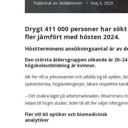
Publicerat av:
Redaktionen
maj 5, 2025
Drygt 411 000 personer har sökt 
fler jämfört med hösten 2024.
Höstterminens ansökningsantal är av de
Den största åldersgruppen sökande är 20–24 
högskoleutbildning är kvinnor.
Allt fler vill ta yrkesexamen och utbilda sig till optiker,
sjuksköterska, högskoleingenjör, läkare respektive tandl
– Det osäkra läget på arbetsmarknaden, tillsammans me
vidare till högre studier, leder till att fler väljer efter
Fler vill bli optiker och biomedicinsk
analytiker