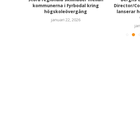
framtid
kommunerna i Fyrbodal kring
Director/C
högskoleövergång
lanserar 
januari 22, 2026
jan