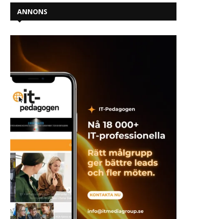
ANNONS
IHM stärker sitt förtroende som
Drygt 210 000 antagna til