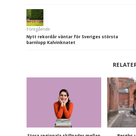
Föregående
Nytt rekordår väntar för Sveriges största
barnlopp Kalvinknatet
RELATE
Stora regionala skillnader mellan
Berghs u