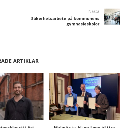
Nästa
Säkerhetsarbete på kommunens
gymnasieskolor
RADE ARTIKLAR
tvecklar sitt Art
Malmö ska bli en ännu bättre