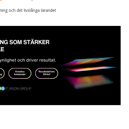
ing och det livslånga lärandet