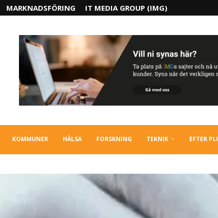
MARKNADSFÖRING
IT MEDIA GROUP (IMG)
KOMMUNER
HÄLSA
FORSKNING
TEKNIK
EFTER P