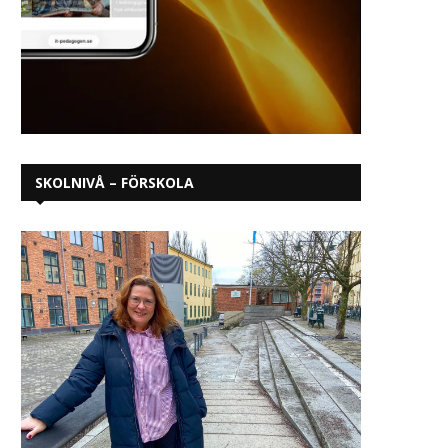
yrkeshögskola
högskoleutbildning
januari 19, 2026
december 12, 2025
SKOLNIVÅ – FÖRSKOLA