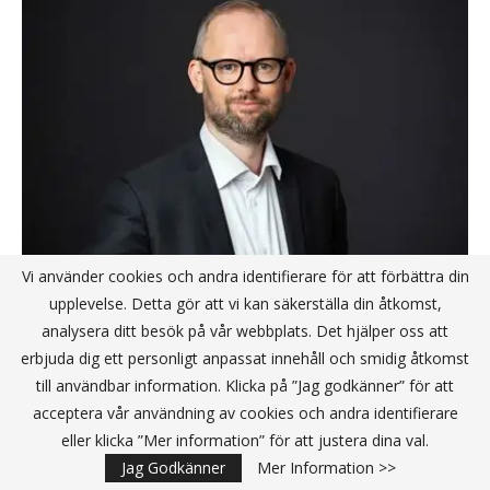
Vi använder cookies och andra identifierare för att förbättra din
upplevelse. Detta gör att vi kan säkerställa din åtkomst,
AI-boomen skapar nya krav på
analysera ditt besök på vår webbplats. Det hjälper oss att
ledarskap – i både styrelserum och
erbjuda dig ett personligt anpassat innehåll och smidig åtkomst
datacenter
till användbar information. Klicka på ”Jag godkänner” för att
acceptera vår användning av cookies och andra identifierare
Lunds universitet och Freja nu i avtal om
eller klicka ”Mer information” för att justera dina val.
internationell e-legitimering
Jag Godkänner
Mer Information >>