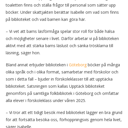
toaletten finns och ställa frågor till personal som sätter upp
böcker. Under skattjakten berättar Isabelle om vad som finns
på biblioteket och vad barnen kan göra här.
– Vi vet att barns läsförmåga spelar stor roll för både hälsa
och möjligheter senare i livet. Därför arbetar vi på biblioteken
aktivt med att stärka barns läslust och sänka trösklarna till
läsning, säger hon.
Bland annat erbjuder biblioteken i
Göteborg
böcker på många
olika språk och i olika format, samarbetar med förskolor och
som i detta fall – bjuder in förskoleklasser till att upptäcka
biblioteket. Satsningen som kallas Upptäck biblioteket
genomförs på samtliga folkbibliotek i Göteborg och omfattar
alla elever i förskoleklass under våren 2025.
– Vi tror att ett tidigt besök med biblioteket lägger en bra grund
för att fortsätta besöka oss, förhoppningsvis genom hela livet,
säger Isabelle.