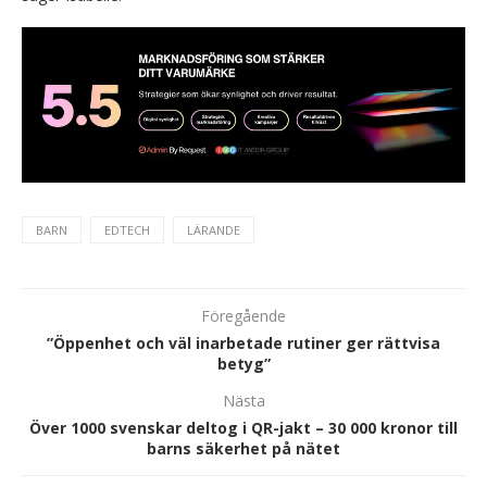
BARN
EDTECH
LÄRANDE
Föregående
”Öppenhet och väl inarbetade rutiner ger rättvisa
betyg”
Nästa
Över 1000 svenskar deltog i QR-jakt – 30 000 kronor till
barns säkerhet på nätet