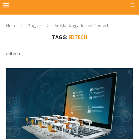
Hem
Taggar
Artiklar taggade med "edtech"
TAGG:
EDTECH
edtech