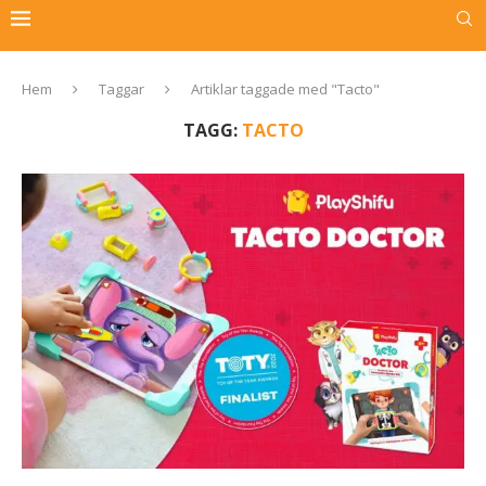
Hem
Taggar
Artiklar taggade med "Tacto"
TAGG:
TACTO