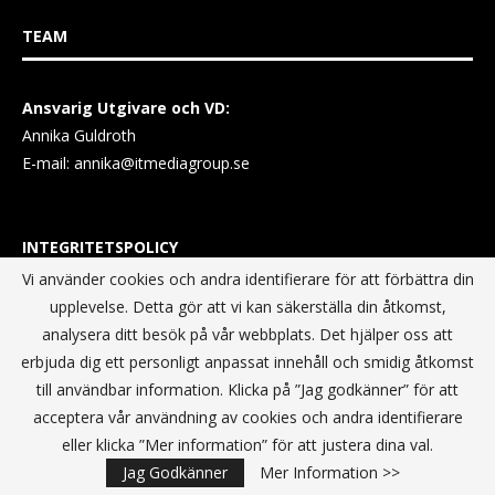
TEAM
Ansvarig Utgivare och VD:
Annika Guldroth
E-mail:
annika@itmediagroup.se
INTEGRITETSPOLICY
Vi använder cookies och andra identifierare för att förbättra din
upplevelse. Detta gör att vi kan säkerställa din åtkomst,
IT MEDIA GROUP SVERIGE AB Integritetspolicy
analysera ditt besök på vår webbplats. Det hjälper oss att
erbjuda dig ett personligt anpassat innehåll och smidig åtkomst
till användbar information. Klicka på ”Jag godkänner” för att
acceptera vår användning av cookies och andra identifierare
eller klicka ”Mer information” för att justera dina val.
Jag Godkänner
Mer Information >>