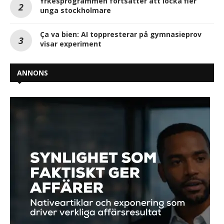
Yrkesprogrammen fortsätter att locka fler
unga stockholmare
Ça va bien: AI toppresterar på gymnasieprov
visar experiment
ANNONS