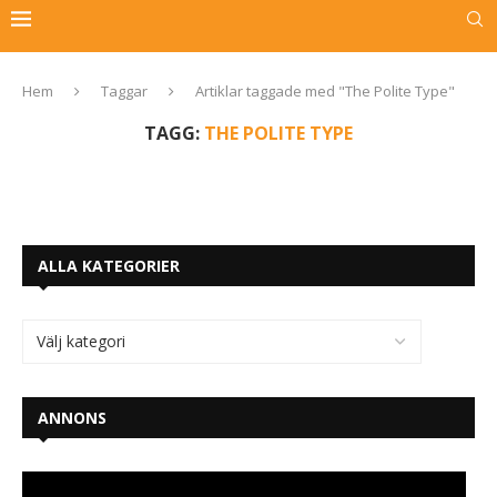
Hem
Taggar
Artiklar taggade med "The Polite Type"
TAGG:
THE POLITE TYPE
ALLA KATEGORIER
ANNONS