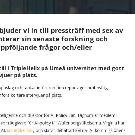
bjuder vi in till pressträff med sex av
nterar sin senaste forskning och
uppföljande frågor och/eller
till i TripleHelix på Umeå universitet med gott
juer på plats.
ppslag och tankar inför framtida reportage samt nyttig
föra kortare intervjuer på plats.
ntelligence och direktör för AI Policy Lab. Dignum är medlem i
nior rådgivare för AI-policy till Wallenbergstiftelserna. Virginia har
 AI,
läs artikel här
, och skrivit debattartikel när AI-kommissionens