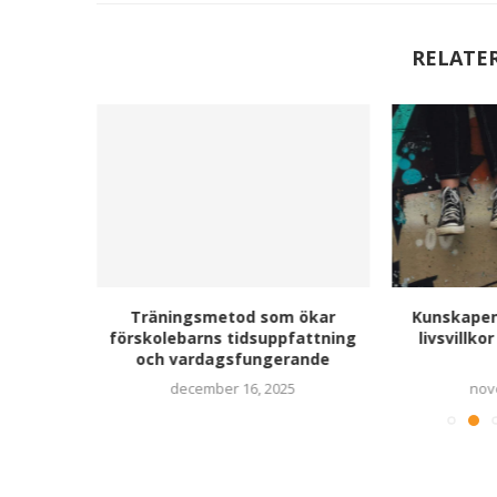
RELATE
r empati
Träningsmetod som ökar
Kunskapen
förskolebarns tidsuppfattning
livsvillk
och vardagsfungerande
december 16, 2025
nov