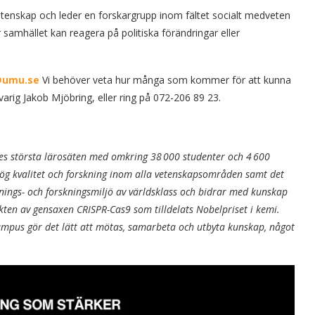
vetenskap och leder en forskargrupp inom fältet socialt medveten
samhället kan reagera på politiska förändringar eller
@umu.se
Vi behöver veta hur många som kommer för att kunna
varig Jakob Mjöbring, eller ring på 072-206 89 23.
iges största lärosäten med omkring 38 000 studenter och 4 600
ög kvalitet och forskning inom alla vetenskapsområden samt det
nings- och forskningsmiljö av världsklass och bidrar med kunskap
ten av gensaxen CRISPR-Cas9 som tilldelats Nobelpriset i kemi.
mpus gör det lätt att mötas, samarbeta och utbyta kunskap, något