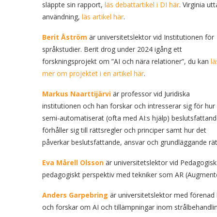
släppte sin rapport,
läs debattartikel i DI här
. Virginia u
användning,
läs artikel här
.
Berit Åström
är universitetslektor vid Institutionen för
språkstudier. Berit drog under 2024 igång ett
forskningsprojekt om ”AI och nära relationer”, du kan
lä
mer om projektet i en artikel här
.
Markus Naarttijärvi
är professor vid Juridiska
institutionen och han forskar och intresserar sig för hur
semi-automatiserat (ofta med AI:s hjälp) beslutsfattan
förhåller sig till rättsregler och principer samt hur det
påverkar beslutsfattande, ansvar och grundläggande rät
Eva Mårell Olsson
är universitetslektor vid Pedagogis
pedagogiskt perspektiv med tekniker som AR (Augmented Rea
Anders Garpebring
är universitetslektor med förenad k
och forskar om AI och tillämpningar inom strålbehandli