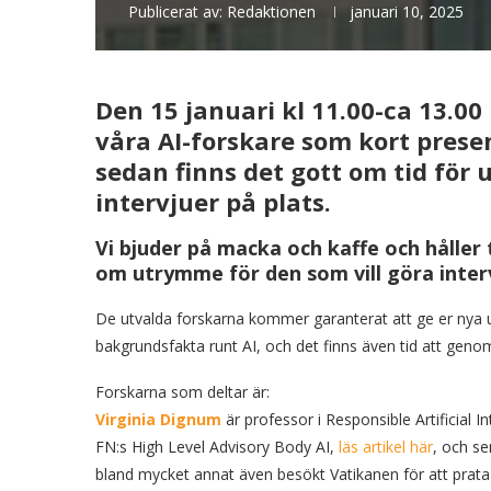
Publicerat av:
Redaktionen
januari 10, 2025
Den 15 januari kl 11.00-ca 13.00
våra AI-forskare som kort prese
sedan finns det gott om tid för 
intervjuer på plats.
Vi bjuder på macka och kaffe och håller 
om utrymme för den som vill göra interv
De utvalda forskarna kommer garanterat att ge er nya u
bakgrundsfakta runt AI, och det finns även tid att genom
Forskarna som deltar är:
Virginia Dignum
är professor i Responsible Artificial I
FN:s High Level Advisory Body AI,
läs artikel här
, och se
bland mycket annat även besökt Vatikanen för att prata