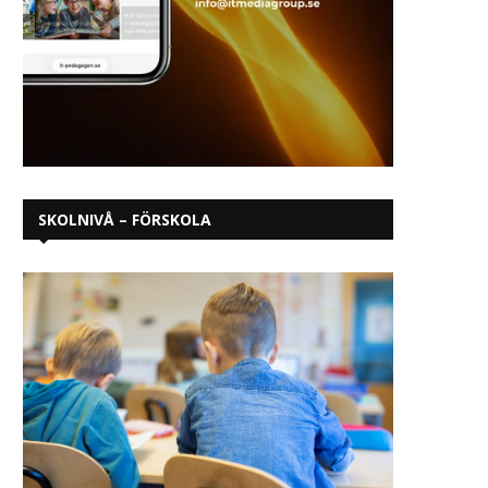
SKOLNIVÅ – FÖRSKOLA
Tidigare betyg ökar risken för
Skörderester kan bli fra
depression och ångestsyndrom
kläder som skapa
bland flickor
cellulosatextilier främst 
augusti 7, 2025
juni 16, 2025