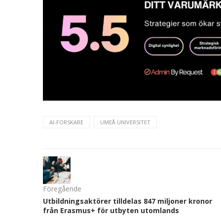
AI-FORSKARE
UMEÅ UNIVERSITET
Föregående
Utbildningsaktörer tilldelas 847 miljoner kronor
från Erasmus+ för utbyten utomlands