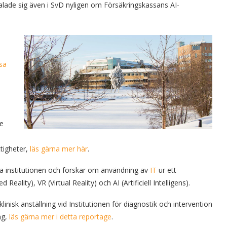
ttalade sig även i SvD nyligen om Försäkringskassans AI-
sa
de
tigheter,
läs gärna mer här
.
ka institutionen och forskar om användning av
IT
ur ett
lity), VR (Virtual Reality) och AI (Artificiell Intelligens).
linisk anställning vid Institutionen för diagnostik och intervention
ng,
läs gärna mer i detta reportage
.