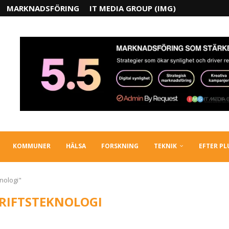
MARKNADSFÖRING
IT MEDIA GROUP (IMG)
KOMMUNER
HÄLSA
FORSKNING
TEKNIK
EFTER P
nologi"
RIFTSTEKNOLOGI