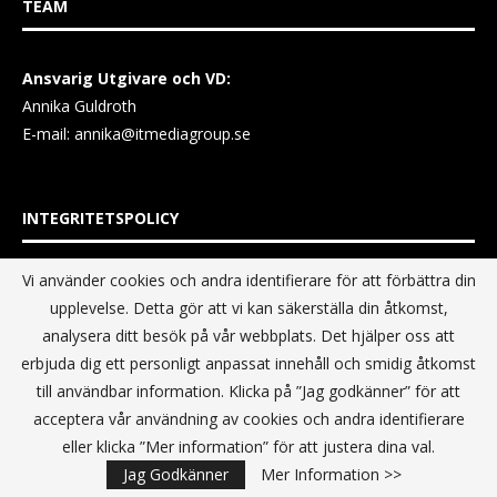
TEAM
Ansvarig Utgivare och VD:
Annika Guldroth
E-mail:
annika@itmediagroup.se
INTEGRITETSPOLICY
Vi använder cookies och andra identifierare för att förbättra din
IT MEDIA GROUP SVERIGE AB Integritetspolicy
upplevelse. Detta gör att vi kan säkerställa din åtkomst,
analysera ditt besök på vår webbplats. Det hjälper oss att
erbjuda dig ett personligt anpassat innehåll och smidig åtkomst
till användbar information. Klicka på ”Jag godkänner” för att
acceptera vår användning av cookies och andra identifierare
eller klicka ”Mer information” för att justera dina val.
Jag Godkänner
Mer Information >>