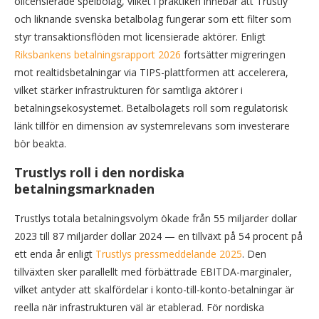
olicensierade spelbolag, vilket i praktiken innebär att Trustly
och liknande svenska betalbolag fungerar som ett filter som
styr transaktionsflöden mot licensierade aktörer. Enligt
Riksbankens betalningsrapport 2026
fortsätter migreringen
mot realtidsbetalningar via TIPS-plattformen att accelerera,
vilket stärker infrastrukturen för samtliga aktörer i
betalningsekosystemet. Betalbolagets roll som regulatorisk
länk tillför en dimension av systemrelevans som investerare
bör beakta.
Trustlys roll i den nordiska
betalningsmarknaden
Trustlys totala betalningsvolym ökade från 55 miljarder dollar
2023 till 87 miljarder dollar 2024 — en tillväxt på 54 procent på
ett enda år enligt
Trustlys pressmeddelande 2025
. Den
tillväxten sker parallellt med förbättrade EBITDA-marginaler,
vilket antyder att skalfördelar i konto-till-konto-betalningar är
reella när infrastrukturen väl är etablerad. För nordiska