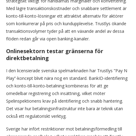
strategiskt viktigt för handlarnas marginaler och konvertering.
Med lägre transaktionskostnader och snabbare settlement är
konto-till-konto-lösningar ett attraktivt alternativ för aktörer
som konkurrerar på pris och kundupplevelse. Trustlys ökande
transaktionsvolymer tyder på att en växande andel av dessa
flöden redan går via open banking-kanaler.
Onlinesektorn testar gränserna för
direktbetalning
I den licensierade svenska spelmarknaden har Trustlys ”Pay N
Play”-koncept blivit nära nog en standard. BankID-identifiering
och konto-till-konto-betalning kombineras för att ge
omedelbar registrering och insättning, vilket möter
Spelinspektionens krav på identifiering och snabb hantering.
Det visar hur betalningsinfrastruktur inte bara är teknik utan
också ett regulatoriskt verktyg.
Sverige har infört restriktioner mot betalningsförmedling till