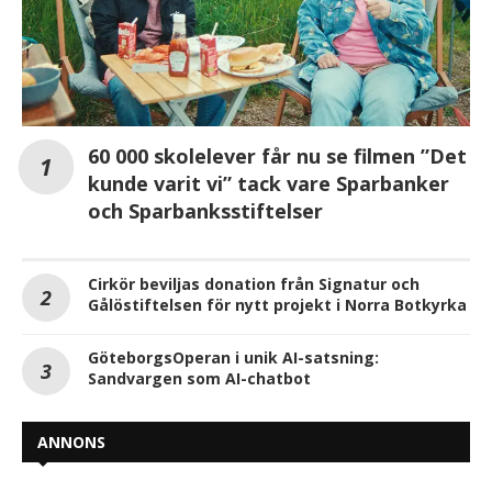
60 000 skolelever får nu se filmen ”Det
kunde varit vi” tack vare Sparbanker
och Sparbanksstiftelser
Cirkör beviljas donation från Signatur och
Gålöstiftelsen för nytt projekt i Norra Botkyrka
GöteborgsOperan i unik AI-satsning:
Sandvargen som AI-chatbot
ANNONS