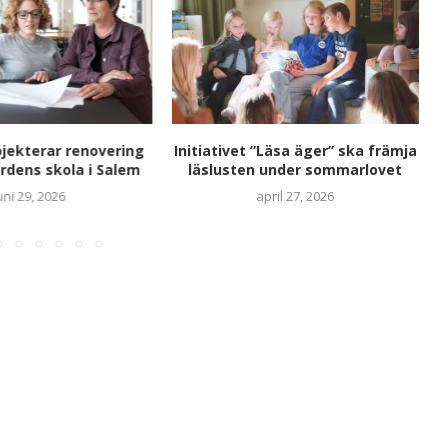
ojekterar renovering
Initiativet ”Läsa äger” ska främja
U
rdens skola i Salem
läslusten under sommarlovet
uni 29, 2026
april 27, 2026