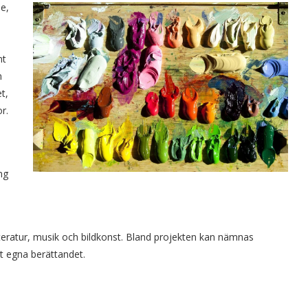
de,
nt
m
t,
r.
ng
tteratur, musik och bildkonst. Bland projekten kan nämnas
t egna berättandet.