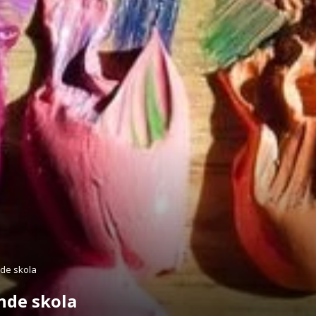
nde skola
ande skola