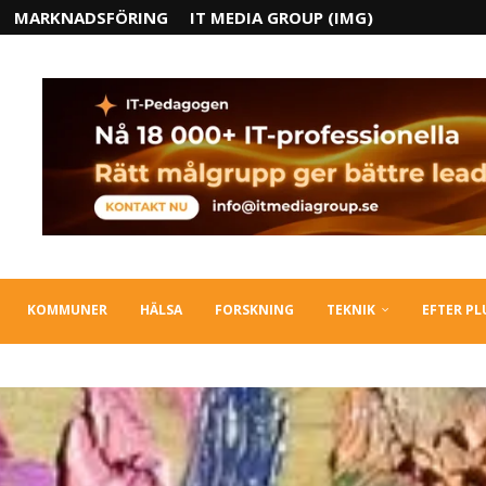
MARKNADSFÖRING
IT MEDIA GROUP (IMG)
KOMMUNER
HÄLSA
FORSKNING
TEKNIK
EFTER P