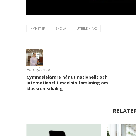
NYHETER
SKOLA
UTBILDNING
Föregående
Gymnasielärare når ut nationellt och
internationellt med sin forskning om
klassrumsdialog
RELATE