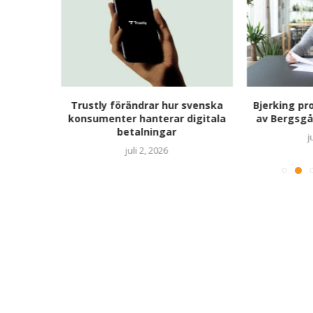
ort: 3
Trustly förändrar hur svenska
Bjerking pr
an inte
konsumenter hanterar digitala
av Bergsgå
betalningar
j
juli 2, 2026