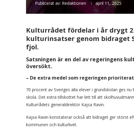
Publicerat av:
Redaktionen
april 11, 2025
Kulturrådet fördelar i år drygt 2
kulturinsatser genom bidraget S
fjol.
Satsningen är en del av regeringens kul
översökt.
– De extra medel som regeringen prioriterat
70 procent av Sveriges alla elever i grundskolan ges nu ti
skola. Det extra tillskottet har lett till att skolhuvud
Kulturrådets generaldirektör Kajsa Ravin.
Kajsa Ravin konstaterar också att bidraget ger störst ef
kommunen och kulturlivet.