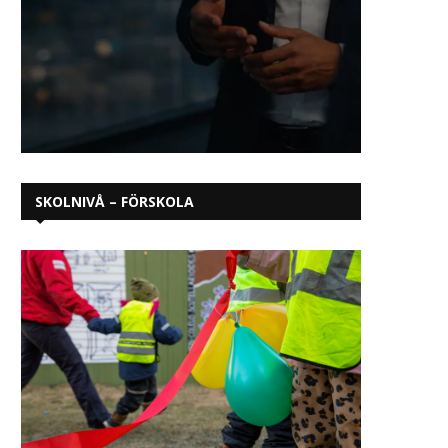
tbildningssystemet är byggt för
Många vill bli sjuksköt
ett arbetsliv som inte längre
cybersäkerhetsexpert 
finns
dataspelsutveckla
SKOLNIVÅ – FÖRSKOLA
april 25, 2026
april 24, 2026