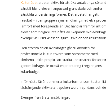
Kulturrådet
arbetar aktivt för att öka antalet nya sökan
särskilt bland elever i anpassad grundskola och andra
särskilda undervisningsformer. Det arbetet har gett
resultat – i den gruppen syns en ökning med elva proce
jämfört med föregående år. Det handlar framför allt o
elever som tidigare inte nåtts av Skapande skola-bidrage
exempelvis i NPF-klasser, sjukhusskolor och resursskolo
Den största delen av bidraget går till arvoden för
professionella kulturutövare som samarbetar med
skolorna i olika projekt. Att stärka konstnärers försörjni
genom bidraget är också en prioritering i regeringens
kulturbudget.
Inför nästa läsår dominerar kulturformer som teater, li
läsfrämjande aktiviteter, spoken word, rap, dans och de
Exempel från årets ansökningar: