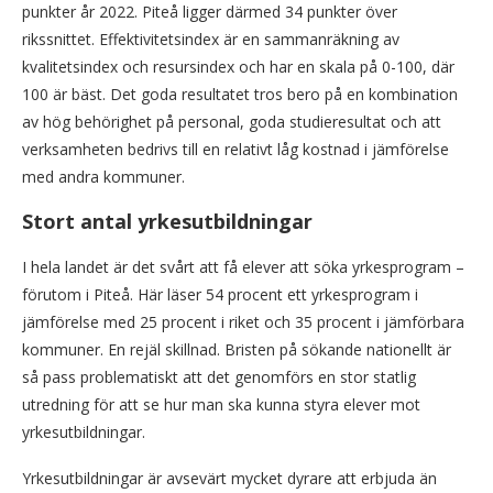
punkter år 2022. Piteå ligger därmed 34 punkter över
rikssnittet. Effektivitetsindex är en sammanräkning av
kvalitetsindex och resursindex och har en skala på 0-100, där
100 är bäst. Det goda resultatet tros bero på en kombination
av hög behörighet på personal, goda studieresultat och att
verksamheten bedrivs till en relativt låg kostnad i jämförelse
med andra kommuner.
Stort antal yrkesutbildningar
I hela landet är det svårt att få elever att söka yrkesprogram –
förutom i Piteå. Här läser 54 procent ett yrkesprogram i
jämförelse med 25 procent i riket och 35 procent i jämförbara
kommuner. En rejäl skillnad. Bristen på sökande nationellt är
så pass problematiskt att det genomförs en stor statlig
utredning för att se hur man ska kunna styra elever mot
yrkesutbildningar.
Yrkesutbildningar är avsevärt mycket dyrare att erbjuda än