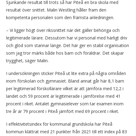
Sjunkande resultat till trots så har Piteå en bra skola med
resultat över snittet. Malin Westling håller fram den
kompetenta personalen som den främsta anledningen.
– Vi ligger högt över rikssnittet när det gäller behöriga och
legitimerade lärare. Dessutom har vi personal med härligt driv
och glöd som stannar länge. Det här ger en stabil organisation
som jag tror märks både hos barn och föräldrar. Det skapar
trygghet, säger Malin.
I undersökningen sticker Piteå ut lite extra på några områden
inom förskolan och gymnasiet. Bland annat går här 8,1 barn
per legitimerad förskollärare vilket är att jämföra med 12,2 i
landet och 59 procent är legitimerade i jämförelse med 41
procent i riket. Antalet gymnasielever som tar examen inom
tre år är 79 procent i Piteå jämfört med 69 procent i riket.
I effektivitetsindex för kommunal grundskola har Piteå
kommun klättrat med 21 punkter från 2021 till ett index på 83