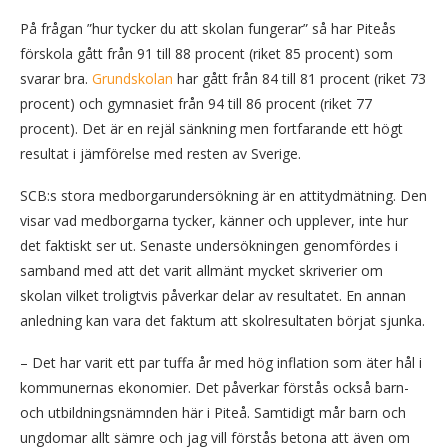
På frågan ”hur tycker du att skolan fungerar” så har Piteås
förskola gått från 91 till 88 procent (riket 85 procent) som
svarar bra.
Grundskolan
har gått från 84 till 81 procent (riket 73
procent) och gymnasiet från 94 till 86 procent (riket 77
procent). Det är en rejäl sänkning men fortfarande ett högt
resultat i jämförelse med resten av Sverige.
SCB:s stora medborgarundersökning är en attitydmätning. Den
visar vad medborgarna tycker, känner och upplever, inte hur
det faktiskt ser ut. Senaste undersökningen genomfördes i
samband med att det varit allmänt mycket skriverier om
skolan vilket troligtvis påverkar delar av resultatet. En annan
anledning kan vara det faktum att skolresultaten börjat sjunka.
– Det har varit ett par tuffa år med hög inflation som äter hål i
kommunernas ekonomier. Det påverkar förstås också barn-
och utbildningsnämnden här i Piteå. Samtidigt mår barn och
ungdomar allt sämre och jag vill förstås betona att även om