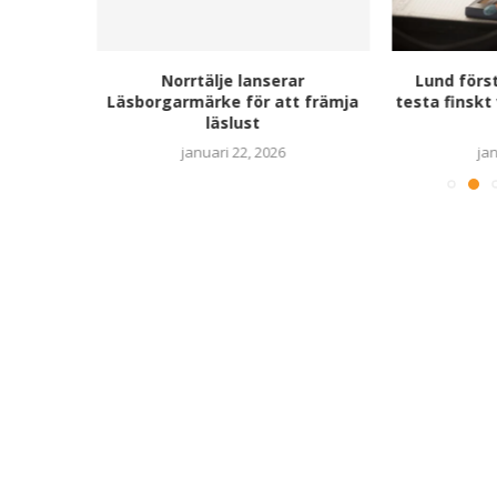
år med
Norrtälje lanserar
Lund först
 elever
Läsborgarmärke för att främja
testa finskt
läslust
januari 22, 2026
jan