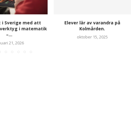
 i Sverige med att
Elever lär av varandra på
 verktyg i matematik
Kolmården.
–...
oktober 15, 2025
uari 21, 2026