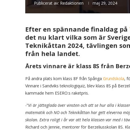
Publicerat av:
Redaktionen
maj 29, 2024
Efter en spännande finaldag på
det nu klart vilka som är Sverig
Teknikåttan 2024, tävlingen so
från hela landet.
Årets vinnare är klass 8S från Berz
På andra plats kom klass 8F från Spånga
Grundskola
, f
Vinnare i Sandviks teknologiquiz, blev klass 8S på Berz
kammade hem ESERO:s raketpris.
-”
Vi är jätteglada över vinsten och att se hur alla i klass
matematik och NO och Teknikåttan har gett eleverna möjli
skolan. Extra roligt i år var att hela klassen var med i tä
Richard och Jennie, mentorer för Berzeliusskolan 8S. Kla