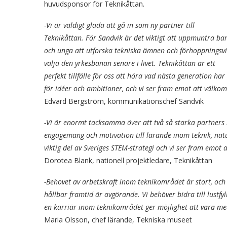
huvudsponsor för Teknikåttan.
-Vi är väldigt glada att gå in som ny partner till
Teknikåttan. För Sandvik är det viktigt att uppmuntra ba
och unga att utforska tekniska ämnen och förhoppningsvi
välja den yrkesbanan senare i livet. Teknikåttan är ett
perfekt tillfälle för oss att höra vad nästa generation har
för idéer och ambitioner, och vi ser fram emot att välkomn
Edvard Bergström, kommunikationschef Sandvik
-Vi är enormt tacksamma över att två så starka partners 
engagemang och motivation till lärande inom teknik, nat
viktig del av Sveriges STEM-strategi och vi ser fram emo
Dorotea Blank, nationell projektledare, Teknikåttan
-Behovet av arbetskraft inom teknikområdet är stort, och
hållbar framtid är avgörande. Vi behöver bidra till lustf
en karriär inom teknikområdet ger möjlighet att vara med
Maria Olsson, chef lärande, Tekniska museet