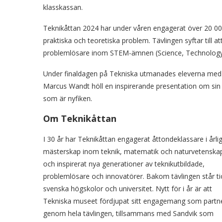
klasskassan.
Teknikåttan 2024 har under våren engagerat över 20 00
praktiska och teoretiska problem. Tävlingen syftar till a
problemlösare inom STEM-ämnen (Science, Technology,
Under finaldagen på Tekniska utmanades eleverna med ol
Marcus Wandt höll en inspirerande presentation om sin 
som är nyfiken.
Om Teknikåttan
I 30 år har Teknikåttan engagerat åttondeklassare i årli
mästerskap inom teknik, matematik och naturvetenska
och inspirerat nya generationer av teknikutbildade,
problemlösare och innovatörer. Bakom tävlingen står ti
svenska högskolor och universitet. Nytt för i år är att
Tekniska museet fördjupat sitt engagemang som partn
genom hela tävlingen, tillsammans med Sandvik som