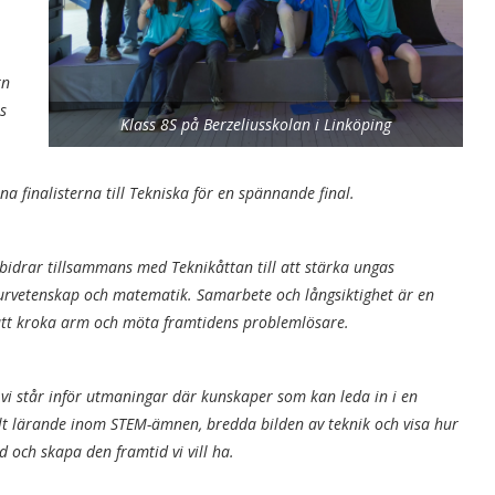
rn
s
Klass 8S på Berzeliusskolan i Linköping
a finalisterna till Tekniska för en spännande final.
bidrar tillsammans med Teknikåttan till att stärka ungas
urvetenskap och matematik. Samarbete och långsiktighet är en
t att kroka arm och möta framtidens problemlösare.
 vi står inför utmaningar där kunskaper som kan leda in i en
yllt lärande inom STEM-ämnen, bredda bilden av teknik och visa hur
 och skapa den framtid vi vill ha.