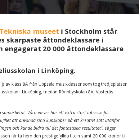
Tekniska museet
i Stockholm står
es skarpaste åttondeklassare i
m engagerat 20 000 åttondeklassare
eliusskolan i Linköping.
öljt av klass 8A från Uppsala musikklasser som tog tredjeplatsen.
eliusskolan i Linköping, medan Rönnbyskolan 8A, Västerås
en samarbetat. Våra elever har ett extra stort intresse för
ghet att använda sina kunskaper på ett kreativt sätt utanför
vlingen och kunde bidra till det fantastiska resultatet”,
säger
ssen får ta hem den prestigefyllda titeln samt 20 000 kronor till