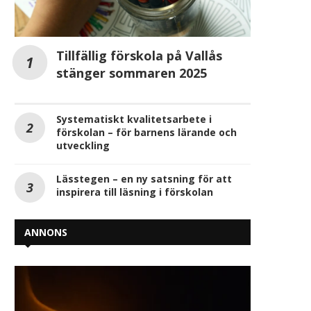
De kommunala grundskolorna
Nu startar medborgardi
Tillfällig förskola på Vallås
utvecklar sina utemiljöer!
Kristinehamn om framt
stänger sommaren 2025
grundskola
maj 30, 2025
maj 8, 2025
Systematiskt kvalitetsarbete i
förskolan – för barnens lärande och
utveckling
Lässtegen – en ny satsning för att
inspirera till läsning i förskolan
ANNONS