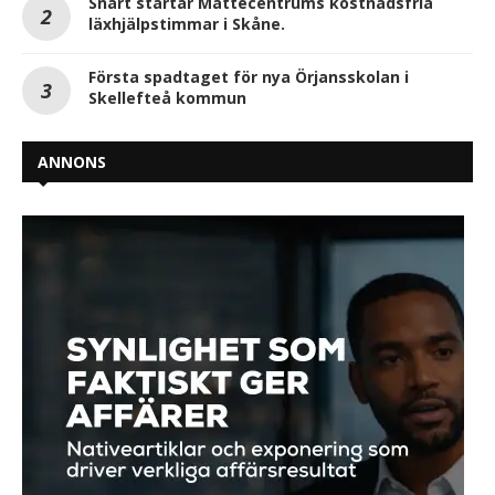
Snart startar Mattecentrums kostnadsfria
läxhjälpstimmar i Skåne.
Första spadtaget för nya Örjansskolan i
Skellefteå kommun
ANNONS