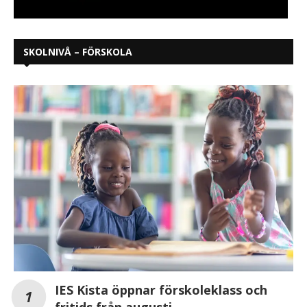
SKOLNIVÅ – FÖRSKOLA
IES Kista öppnar förskoleklass och