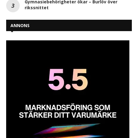
Gymnasiebehörigheter ökar – Burlöv över
rikssnittet
ANNONS