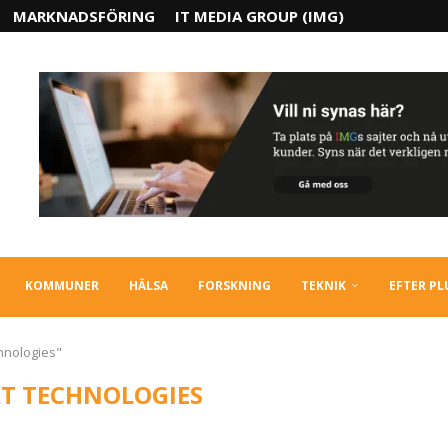
MARKNADSFÖRING
IT MEDIA GROUP (IMG)
KOMMUNER
HÄLSA
FORSKNING
TEKNIK
EFTER P
hnologies"
T TECHNOLOGIES