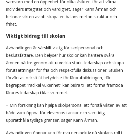
samvaro med en öppenhet för olika åsikter, för att värna
individers integritet och värdighet, säger Karin Årman och
betonar vikten av att skapa en balans mellan struktur och
frihet.
Viktigt bidrag till skolan
Avhandlingen är särskilt viktig för skolpersonal och
beslutsfattare. Den belyser hur skolor kan hantera svåra
ämnen bättre genom att utveckla starkt ledarskap och skapa
förutsättningar för fria och respektfulla diskussioner. Studien
förväntas också få betydelse för lärarutbildningen, där
begreppet ”radikal vuxenhet” kan bidra till att forma framtida
lärares ledarskap i klassrummet.
– Min forskning kan hjälpa skolpersonal att förstå vikten av att
både vara öppna för elevernas tankar och samtidigt
upprätthålla tydliga gränser, säger Karin Årman.
Avhandlingen öppnar upp för nya perspektiv på skolans roll i