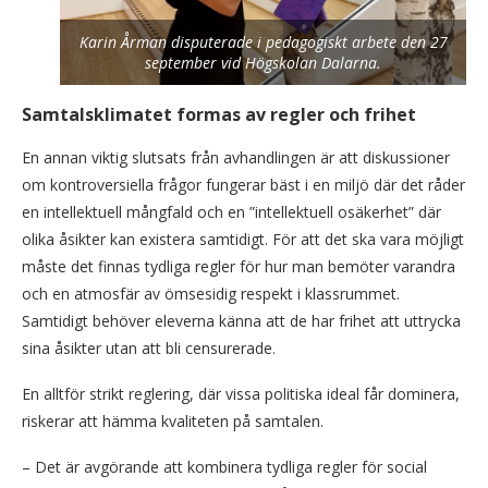
Karin Årman disputerade i pedagogiskt arbete den 27
september vid Högskolan Dalarna.
Samtalsklimatet formas av regler och frihet
En annan viktig slutsats från avhandlingen är att diskussioner
om kontroversiella frågor fungerar bäst i en miljö där det råder
en intellektuell mångfald och en ”intellektuell osäkerhet” där
olika åsikter kan existera samtidigt. För att det ska vara möjligt
måste det finnas tydliga regler för hur man bemöter varandra
och en atmosfär av ömsesidig respekt i klassrummet.
Samtidigt behöver eleverna känna att de har frihet att uttrycka
sina åsikter utan att bli censurerade.
En alltför strikt reglering, där vissa politiska ideal får dominera,
riskerar att hämma kvaliteten på samtalen.
– Det är avgörande att kombinera tydliga regler för social