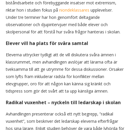
biståndsarbete och förebyggande insatser mot extremism,
riktar hon i studien fokus på
niondeklassares
upplevelser.
Under tre terminer har hon genomfört deltagande
observationer och djupintervjuer med både elever och
skolpersonal för att förstå hur svåra frågor hanteras i skolan.
Elever vill ha plats för svåra samtal
Eleverna uttrycker tydligt att de vill diskutera svåra ämnen i
klassrummet, men avhandlingen avslöjar att lärarna ofta är
tveksamma till att ge utrymme för dessa diskussioner. Orsaker
som lyfts fram inkluderar rädsla för konflikter mellan
elevgrupper, oro för att någon kan känna sig kränkt och
tidspress som gör det svårt att ta upp känsliga ämnen.
Radikal vuxenhet – nyckeln till ledarskap i skolan
Avhandlingen presenterar också ett nytt begrepp, ”radikal
vuxenhet”, som beskriver det ledarskap eleverna efterfrågar
hos sina lärare. Enligt studien behöver de vara både lyhörda för