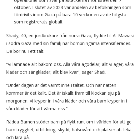
operationer som svar på attackerna mot Israel den 7
oktober. I slutet av 2023 var andelen av befolkningen som
fördrivits inom Gaza på bara 10 veckor en av de högsta
som registrerats globalt.
Shady, 40, en jordbrukare från norra Gaza, flydde till Al-Mawasi
i södra Gaza med sin familj när bombningarna intensifierades.
De bor nu i ett tält.
”Vi lämnade allt bakom oss. Alla våra ägodelar, allt vi äger, våra
kläder och sängkläder, allt blev kvar”, säger Shadi.
”Under dagen är det varmt inne i tältet. Och när natten
kommer är det kallt. Det är iskallt fram till klockan sju på
morgonen. Vi kryper in i våra kläder och våra barn kryper in i
våra kläder för att värma oss.”
Rädda Barnen stöder barn på flykt runt om i världen för att ge
barn trygghet, utbildning, skydd, hälsovård och platser att leka
och lära på.