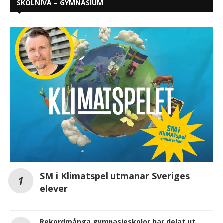
SKOLNIVÅ – GYMNASIUM
SM i Klimatspel utmanar Sveriges
elever
Rekordmånga gymnasieskolor har delat ut