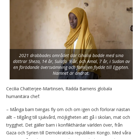
2021 drabbades området där Ghalia bodde med sina
döttrar Sheza, 14 år, Sulafa, 9 år, och Amal, 7 år, i Sudan av
en förödande översvämning och familjen flydde till Egypten.
Namnet är ändrat.
Cecilia Chatterjee-Martinsen, Rädda Barnens globala
humanitära chef:
– Många barn tvingas fly om och om igen och förlorar nästan
allt – tillgång till sjukvård, möjligheten att gå i skolan, mat och
trygghet. Det gäller barn i konflikthärdar världen över, från
Gaza och Syrien till Demokratiska republiken Kongo. Med våra