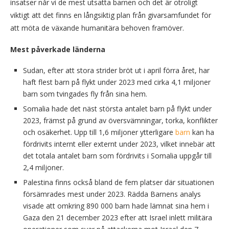
insatser når vi de mest utsatta barnen och det är otroligt
viktigt att det finns en långsiktig plan från givarsamfundet för
att möta de växande humanitära behoven framöver.
Mest påverkade länderna
Sudan, efter att stora strider bröt ut i april förra året, har
haft flest barn på flykt under 2023 med cirka 4,1 miljoner
barn som tvingades fly från sina hem.
Somalia hade det näst största antalet barn på flykt under
2023, främst på grund av översvämningar, torka, konflikter
och osäkerhet. Upp till 1,6 miljoner ytterligare
barn
kan ha
fördrivits internt eller externt under 2023, vilket innebär att
det totala antalet barn som fördrivits i Somalia uppgår till
2,4 miljoner.
Palestina finns också bland de fem platser där situationen
försämrades mest under 2023. Rädda Barnens analys
visade att omkring 890 000 barn hade lämnat sina hem i
Gaza den 21 december 2023 efter att Israel inlett militära