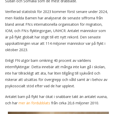
Sudan och Somalia som de mest drabbade.
Verifierad statistisk för 2023 kommer först senare under 2024,
men Rädda Barnen har analyserat de senaste siffrorna från
bland annat FN:s internationella organisation för migration,
IOM, och FN:s flyktingorgan, UNHCR. Antalet människor som
är på flykt globalt har stigit till ett nytt rekord. Den senaste
uppskattningen visar att 114 miljoner människor var på flykt i
oktober 2023.
Enligt FN utgör barn omkring 40 procent av världens
internflyktingar. Detta innebär att många inte kan gå i skolan,
inte har tillräckligt att äta, har liten tillgång till sjukvård och
riskerar att utsättas för övergrepp och våld samt är i behov av
psykosocialt stöd efter vad de har upplevt.
Antalet barn på flykt har ökat i snabbare takt än antalet vuxna,
och har
mer än fördubblats
från cirka 20,6 miljoner 2010.