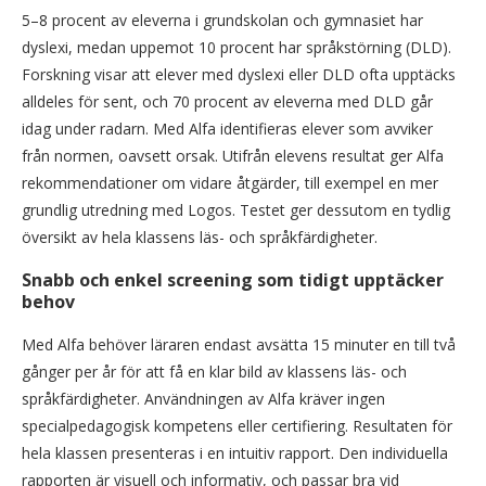
5–8 procent av eleverna i grundskolan och gymnasiet har
dyslexi, medan uppemot 10 procent har språkstörning (DLD).
Forskning visar att elever med dyslexi eller DLD ofta upptäcks
alldeles för sent, och 70 procent av eleverna med DLD går
idag under radarn. Med Alfa identifieras elever som avviker
från normen, oavsett orsak. Utifrån elevens resultat ger Alfa
rekommendationer om vidare åtgärder, till exempel en mer
grundlig utredning med Logos. Testet ger dessutom en tydlig
översikt av hela klassens läs- och språkfärdigheter.
Snabb och enkel screening som tidigt upptäcker
behov
Med Alfa behöver läraren endast avsätta 15 minuter en till två
gånger per år för att få en klar bild av klassens läs- och
språkfärdigheter. Användningen av Alfa kräver ingen
specialpedagogisk kompetens eller certifiering. Resultaten för
hela klassen presenteras i en intuitiv rapport. Den individuella
rapporten är visuell och informativ, och passar bra vid