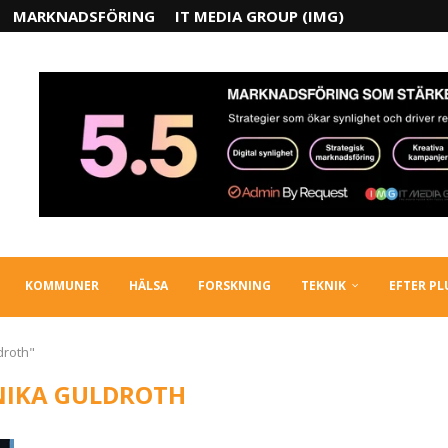
MARKNADSFÖRING
IT MEDIA GROUP (IMG)
KOMMUNER
HÄLSA
FORSKNING
TEKNIK
EFTER P
droth"
IKA GULDROTH