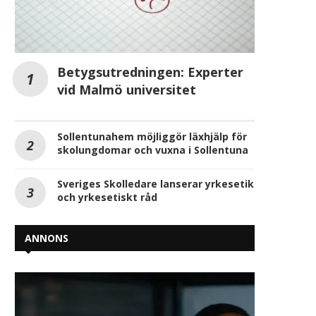
Betygsutredningen: Experter
vid Malmö universitet
Sollentunahem möjliggör läxhjälp för
skolungdomar och vuxna i Sollentuna
Sveriges Skolledare lanserar yrkesetik
och yrkesetiskt råd
ANNONS