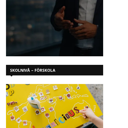
SKOLNIVÅ – FÖRSKOLA
I som stöd i undervisningen – en
23 gymnasieskolor inför A
strategisk satsning för
för bättre hästvälfä
Omniglots lärare
april 16, 2026
april 21, 2026