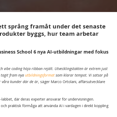
ett språng framåt under det senaste
produkter byggs, hur team arbetar
iness School 6 nya AI-utbildningar med fokus
h vibe coding höja ribban rejält. Utvecklingstakten är extrem just
i tagit fram nya
utbildningsformat
som klarar tempot. Vi satsar på
r våra kunder där de är
, säger Marco Ortolani, affärsutvecklare
abbet, där deras experter ansvarar för undervisningen.
 och praktisk förmåga att använda AI i vardagen i direkt koppling