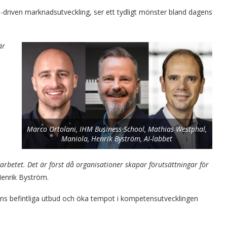
-driven marknadsutveckling, ser ett tydligt mönster bland dagens
är
Marco Ortolani, IHM Business School, Mathias Westphal,
Maniola, Henrik Byström, AI-labbet
 arbetet. Det är först då organisationer skapar förutsättningar för
Henrik Byström.
ans befintliga utbud och öka tempot i kompetensutvecklingen