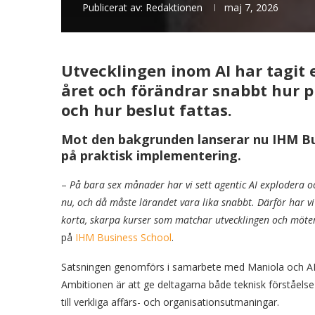
Publicerat av:
Redaktionen
maj 7, 2026
Utvecklingen inom AI har tagit 
året och förändrar snabbt hur 
och hur beslut fattas.
Mot den bakgrunden lanserar nu IHM Bus
på praktisk implementering.
–
På bara sex månader har vi sett agentic AI explodera oc
nu, och då måste lärandet vara lika snabbt. Därför har v
korta, skarpa kurser som matchar utvecklingen och möte
på
IHM Business School
.
Satsningen genomförs i samarbete med Maniola och AI‑l
Ambitionen är att ge deltagarna både teknisk förståelse
till verkliga affärs- och organisationsutmaningar.