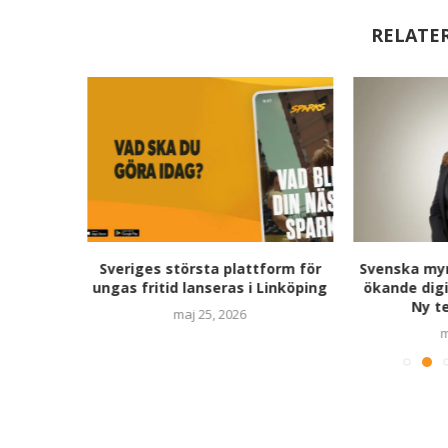
RELATE
tog hjälp
Sveriges största plattform för
Svenska myn
tt få fler
ungas fritid lanseras i Linköping
ökande digi
Ny te
maj 25, 2026
m