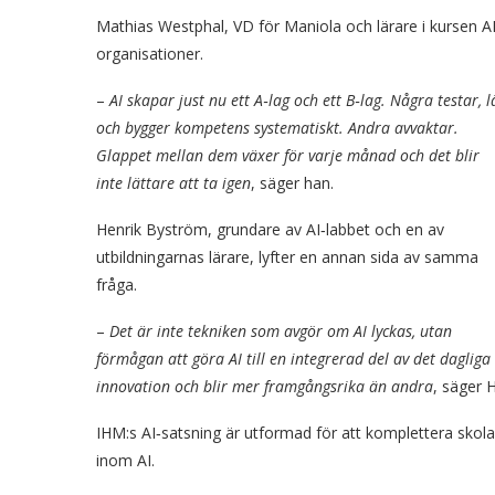
Mathias Westphal, VD för Maniola och lärare i kursen AI
organisationer.
–
AI skapar just nu ett A‑lag och ett B‑lag. Några testar, l
och bygger kompetens systematiskt. Andra avvaktar.
Glappet mellan dem växer för varje månad och det blir
inte lättare att ta igen
, säger han.
Henrik Byström, grundare av AI‑labbet och en av
utbildningarnas lärare, lyfter en annan sida av samma
fråga.
–
Det är inte tekniken som avgör om AI lyckas, utan
förmågan att göra AI till en integrerad del av det dagliga
innovation och blir mer framgångsrika än andra
, säger 
IHM:s AI‑satsning är utformad för att komplettera skol
inom AI.