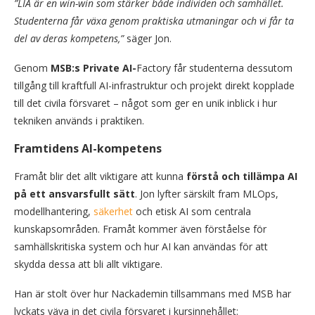
”LIA är en win-win som stärker både individen och samhället.
Studenterna får växa genom praktiska utmaningar och vi får ta
del av deras kompetens,”
säger Jon.
Genom
MSB:s Private AI-
Factory får studenterna dessutom
tillgång till kraftfull AI-infrastruktur och projekt direkt kopplade
till det civila försvaret – något som ger en unik inblick i hur
tekniken används i praktiken.
Framtidens AI-kompetens
Framåt blir det allt viktigare att kunna
förstå och tillämpa AI
på ett ansvarsfullt sätt
. Jon lyfter särskilt fram MLOps,
modellhantering,
säkerhet
och etisk AI som centrala
kunskapsområden. Framåt kommer även förståelse för
samhällskritiska system och hur AI kan användas för att
skydda dessa att bli allt viktigare.
Han är stolt över hur Nackademin tillsammans med MSB har
lyckats väva in det civila försvaret i kursinnehållet: