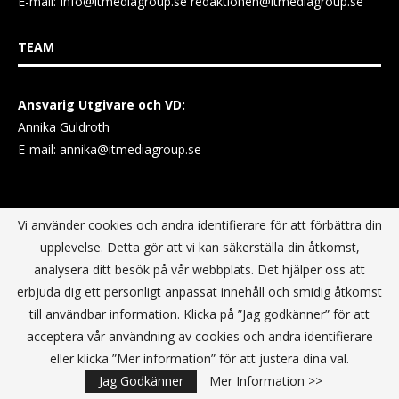
E-mail:
Info@itmediagroup.se
redaktionen@itmediagroup.se
TEAM
Ansvarig Utgivare och VD:
Annika Guldroth
E-mail:
annika@itmediagroup.se
INTEGRITETSPOLICY
Vi använder cookies och andra identifierare för att förbättra din
upplevelse. Detta gör att vi kan säkerställa din åtkomst,
analysera ditt besök på vår webbplats. Det hjälper oss att
IT MEDIA GROUP SVERIGE AB Integritetspolicy
erbjuda dig ett personligt anpassat innehåll och smidig åtkomst
till användbar information. Klicka på ”Jag godkänner” för att
acceptera vår användning av cookies och andra identifierare
eller klicka ”Mer information” för att justera dina val.
Jag Godkänner
Mer Information >>