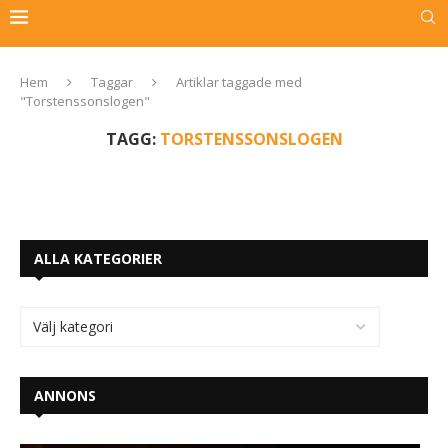
Hem
Taggar
Artiklar taggade med
"Torstenssonslogen"
TAGG:
TORSTENSSONSLOGEN
ALLA KATEGORIER
ANNONS