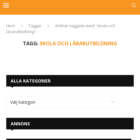
Hem
Taggar
Artiklar taggade med "skola och
lärarutbildning"
TAGG:
SKOLA OCH LÄRARUTBILDNING
ALLA KATEGORIER
ANNONS