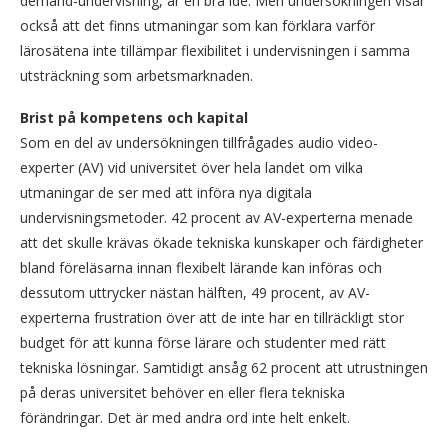
demand-undervisning, är en bra idé. Men undersökningen visar
också att det finns utmaningar som kan förklara varför
lärosätena inte tillämpar flexibilitet i undervisningen i samma
utsträckning som arbetsmarknaden.
Brist på kompetens och kapital
Som en del av undersökningen tillfrågades audio video-
experter (AV) vid universitet över hela landet om vilka
utmaningar de ser med att införa nya digitala
undervisningsmetoder. 42 procent av AV-experterna menade
att det skulle krävas ökade tekniska kunskaper och färdigheter
bland föreläsarna innan flexibelt lärande kan införas och
dessutom uttrycker nästan hälften, 49 procent, av AV-
experterna frustration över att de inte har en tillräckligt stor
budget för att kunna förse lärare och studenter med rätt
tekniska lösningar. Samtidigt ansåg 62 procent att utrustningen
på deras universitet behöver en eller flera tekniska
förändringar. Det är med andra ord inte helt enkelt.