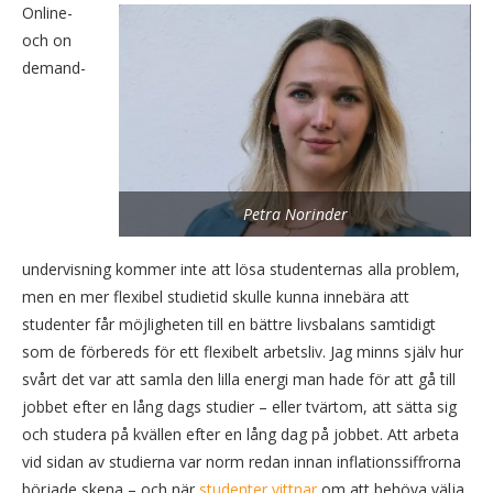
Online-
och on
demand-
Petra Norinder
undervisning kommer inte att lösa studenternas alla problem,
men en mer flexibel studietid skulle kunna innebära att
studenter får möjligheten till en bättre livsbalans samtidigt
som de förbereds för ett flexibelt arbetsliv. Jag minns själv hur
svårt det var att samla den lilla energi man hade för att gå till
jobbet efter en lång dags studier – eller tvärtom, att sätta sig
och studera på kvällen efter en lång dag på jobbet. Att arbeta
vid sidan av studierna var norm redan innan inflationssiffrorna
började skena – och när
studenter vittnar
om att behöva välja