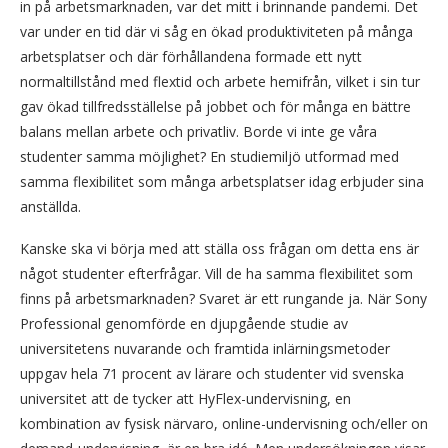
in på arbetsmarknaden, var det mitt i brinnande pandemi. Det
var under en tid där vi såg en ökad produktiviteten på många
arbetsplatser och där förhållandena formade ett nytt
normaltillstånd med flextid och arbete hemifrån, vilket i sin tur
gav ökad tillfredsställelse på jobbet och för många en bättre
balans mellan arbete och privatliv. Borde vi inte ge våra
studenter samma möjlighet? En studiemiljö utformad med
samma flexibilitet som många arbetsplatser idag erbjuder sina
anställda.
Kanske ska vi börja med att ställa oss frågan om detta ens är
något studenter efterfrågar. Vill de ha samma flexibilitet som
finns på arbetsmarknaden? Svaret är ett rungande ja. När Sony
Professional genomförde en djupgående studie av
universitetens nuvarande och framtida inlärningsmetoder
uppgav hela 71 procent av lärare och studenter vid svenska
universitet att de tycker att HyFlex-undervisning, en
kombination av fysisk närvaro, online-undervisning och/eller on