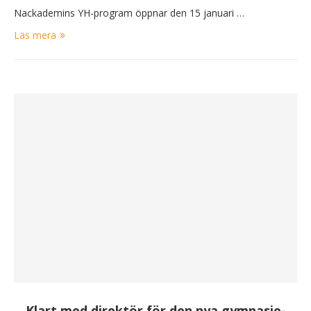
Nackademins YH-program öppnar den 15 januari …
Läs mera
Klart med direktör för den nya gymnasie-